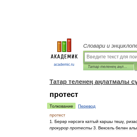
Словари и энциклоп
academic.ru
Татар теленең аңлатмалы сүзлеге
Татар теленең аңлатмалы с
протест
Толкование
Перевод
протест
1
.
Берәр
нәрсәгә
катгый
каршы
төшү
,
риза
прокурор
протесты
3
.
Вексель
белән
алы