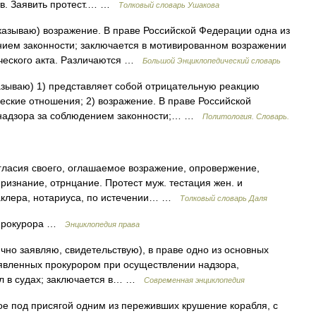
тв. Заявить протест.… …
Толковый словарь Ушакова
доказываю) возражение. В праве Российской Федерации одна из
ием законности; заключается в мотивированном возражении
нческого акта. Различаются …
Большой Энциклопедический словарь
казываю) 1) представляет собой отрицательную реакцию
еские отношения; 2) возражение. В праве Российской
 надзора за соблюдением законности;… …
Политология. Словарь.
гласия своего, оглашаемое возражение, опровержение,
признание, отрнцание. Протест муж. тестация жен. и
маклера, нотариуса, по истечении… …
Толковый словарь Даля
т прокурора …
Энциклопедия права
ично заявляю, свидетельствую), в праве одно из основных
ыявленных прокурором при осуществлении надзора,
ел в судах; заключается в… …
Современная энциклопедия
ое под присягой одним из переживших крушение корабля, с