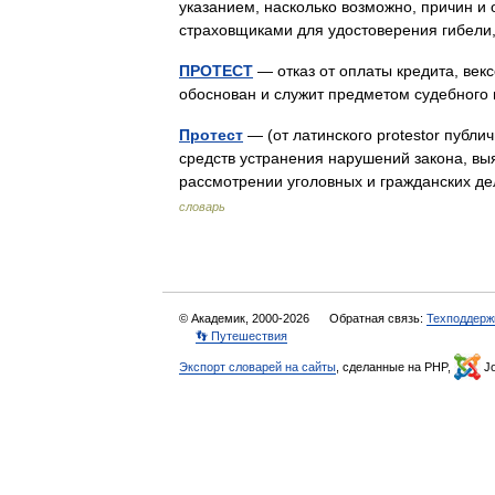
указанием, насколько возможно, причин и 
страховщиками для удостоверения гибели
ПРОТЕСТ
— отказ от оплаты кредита, век
обоснован и служит предметом судебног
Протест
— (от латинского protestor публи
средств устранения нарушений закона, в
рассмотрении уголовных и гражданских д
словарь
© Академик, 2000-2026
Обратная связь:
Техподдерж
👣 Путешествия
Экспорт словарей на сайты
, сделанные на PHP,
Jo