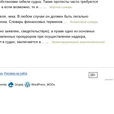
обстановки гибели судна. Такие протесты часто требуются
, а если возможно, то и… …
Морской словарь
селя, чека. В любом случае он должен быть легально
о иска. Словарь финансовых терминов …
Финансовый словарь
чно заявляю, свидетельствую), в праве одно из основных
ыявленных прокурором при осуществлении надзора,
ел в судах; заключается в… …
Иллюстрированный энциклопедический
ка
,
Реклама на сайте
18+
omla,
Drupal,
WordPress, MODx.