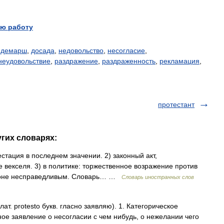
ю работу
,
демарш
,
досада
,
недовольство
,
несогласие
,
неудовольствие
,
раздражение
,
раздраженность
,
рекламация
,
протестант
угих словарях:
тестация в последнем значении. 2) законный акт,
 векселя. 3) в политике: торжественное возражение против
ороне несправедливым. Словарь… …
Словарь иностранных слов
ат. protesto букв. гласно заявляю). 1. Категорическое
ое заявление о несогласии с чем нибудь, о нежелании чего