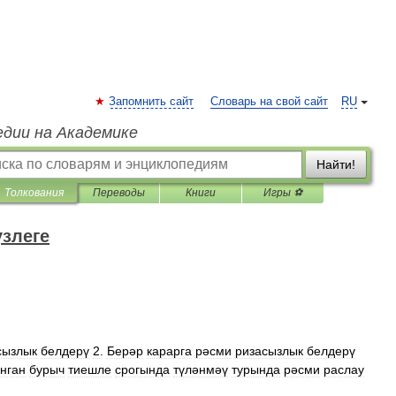
Запомнить сайт
Словарь на свой сайт
RU
едии на Академике
Найти!
Толкования
Переводы
Книги
Игры ⚽
үзлеге
сызлык
белдерү
2
.
Берәр
карарга
рәсми
ризасызлык
белдерү
нган
бурыч
тиешле
срогында
түләнмәү
турында
рәсми
раслау