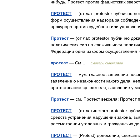
нибудь. Протест против фашистских зверс
ПРОТЕСТ
— (от лат. protestor публично 
форм осуществления надзора за соблюден
прокурора против судебного или управле
Протест
— (от лат. protestor публично до
политических сил на сложившиеся политич
Федерации одна из форм осуществления
протест
— См …
Словарь синонимов
ПРОТЕСТ
— муж. гласное заявление несо
заявление о незаконности какого дела, не
протестование ср. векселя, заявление у 
Протест
— см. Протест векселя; Протес
ПРОТЕСТ
— (от латинского protestor публ
средств устранения нарушений закона, в
рассмотрении уголовных и гражданских д
ПРОТЕСТ
— (Protest) донесение, сделанн