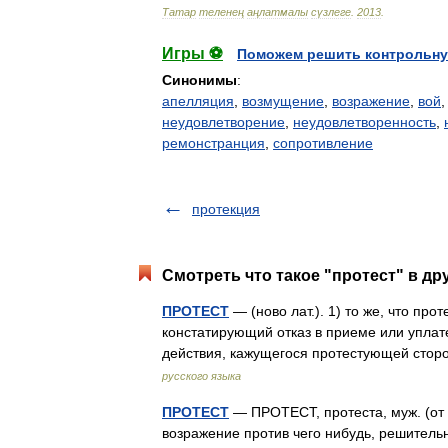
Татар
теленең
аңлатмалы
сүзлеге
.
2013
.
Игры ⚽
Поможем решить контрольну
Синонимы
:
апелляция
,
возмущение
,
возражение
,
вой
неудовлетворение
,
неудовлетворенность
,
ремонстранция
,
сопротивление
протекция
Смотреть что такое "протест" в др
ПРОТЕСТ
— (ново лат.). 1) то же, что про
констатирующий отказ в приеме или уплате
действия, кажущегося протестующей ст
русского языка
ПРОТЕСТ
— ПРОТЕСТ, протеста, муж. (от л
возражение против чего нибудь, решительн